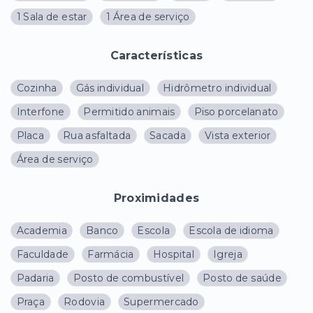
1 Sala de estar
1 Área de serviço
Características
Cozinha
Gás individual
Hidrômetro individual
Interfone
Permitido animais
Piso porcelanato
Placa
Rua asfaltada
Sacada
Vista exterior
Área de serviço
Proximidades
Academia
Banco
Escola
Escola de idioma
Faculdade
Farmácia
Hospital
Igreja
Padaria
Posto de combustível
Posto de saúde
Praça
Rodovia
Supermercado