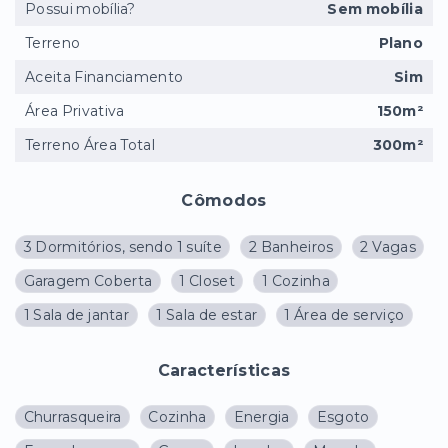
Possui mobília?
Sem mobília
Terreno
Plano
Aceita Financiamento
Sim
Área Privativa
150m²
Terreno Área Total
300m²
Cômodos
3 Dormitórios, sendo 1 suíte
2 Banheiros
2 Vagas
Garagem Coberta
1 Closet
1 Cozinha
1 Sala de jantar
1 Sala de estar
1 Área de serviço
Características
Churrasqueira
Cozinha
Energia
Esgoto