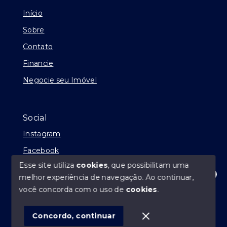
Início
Sobre
Contato
Financie
Negocie seu Imóvel
Social
Instagram
Facebook
Esse site utiliza
cookies
, que possibilitam uma
melhor experiência de navegação.
Ao continuar,
Olá! Estamos disponíveis para te ajudar.
você concorda com o uso de
cookies
.
© Copyright 2026 - André Abílio Imóveis - Todos os
direitos reservados
Concordo, continuar
SITE PARA IMOBILIARIA