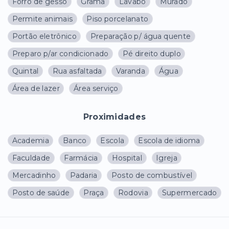
Forro de gesso
Grama
Lavabo
Murado
Permite animais
Piso porcelanato
Portão eletrônico
Preparação p/ água quente
Preparo p/ar condicionado
Pé direito duplo
Quintal
Rua asfaltada
Varanda
Água
Área de lazer
Área serviço
Proximidades
Academia
Banco
Escola
Escola de idioma
Faculdade
Farmácia
Hospital
Igreja
Mercadinho
Padaria
Posto de combustível
Posto de saúde
Praça
Rodovia
Supermercado