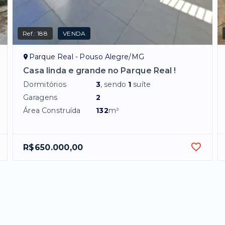
Ref.:
188
VENDA
Parque Real - Pouso Alegre/MG
Casa linda e grande no Parque Real !
Dormitórios
3
, sendo
1
suíte
Garagens
2
Área Construída
132
m²
R$650.000,00