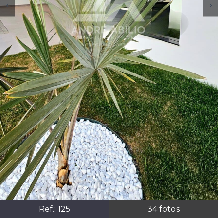
Ref.:
125
34
fotos