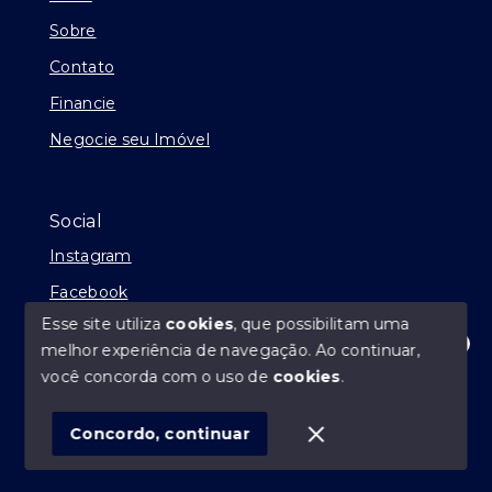
Sobre
Contato
Financie
Negocie seu Imóvel
Social
Instagram
Facebook
Esse site utiliza
cookies
, que possibilitam uma
melhor experiência de navegação.
Ao continuar,
Olá! Estamos disponíveis para te ajudar.
você concorda com o uso de
cookies
.
© Copyright 2026 - André Abílio Imóveis - Todos os
direitos reservados
Concordo, continuar
SITE PARA IMOBILIARIA