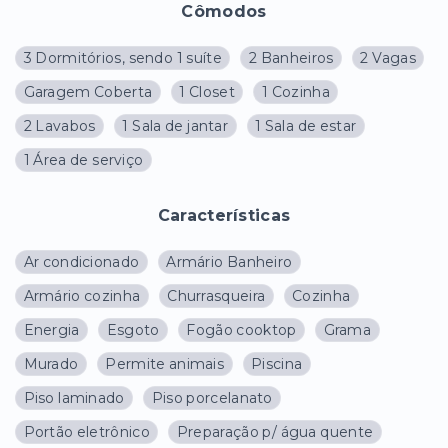
Cômodos
3 Dormitórios, sendo 1 suíte
2 Banheiros
2 Vagas
Garagem Coberta
1 Closet
1 Cozinha
2 Lavabos
1 Sala de jantar
1 Sala de estar
1 Área de serviço
Características
Ar condicionado
Armário Banheiro
Armário cozinha
Churrasqueira
Cozinha
Energia
Esgoto
Fogão cooktop
Grama
Murado
Permite animais
Piscina
Piso laminado
Piso porcelanato
Portão eletrônico
Preparação p/ água quente