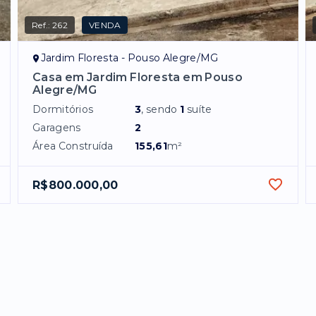
Ref.:
262
VENDA
Jardim Floresta - Pouso Alegre/MG
Casa em Jardim Floresta em Pouso
Alegre/MG
Dormitórios
3
, sendo
1
suíte
Garagens
2
Área Construída
155,61
m²
R$800.000,00