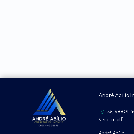
André Abílio I
(35) 98801-
Ver e-mail
André Abílio