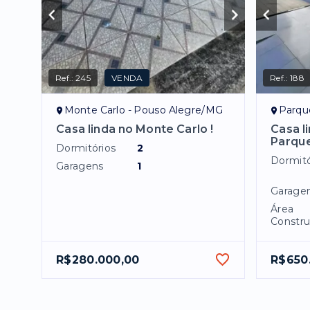
Ref.:
245
VENDA
Ref.:
188
Monte Carlo - Pouso Alegre/MG
Parqu
Casa linda no Monte Carlo !
Casa l
Parque
Dormitórios
2
Dormitó
Garagens
1
Garage
Área
Constru
R$280.000,00
R$650