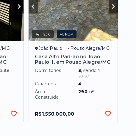
Ref.:
230
VENDA
re/MG
João Paulo II - Pouso Alegre/MG
São
Casa Alto Padrão no João
/MG
Paulo II, em Pouso Alegre/MG
suíte
Dormitórios
3
, sendo
1
suíte
Garagens
4
Área
290
m²
Construída
R$1.550.000,00