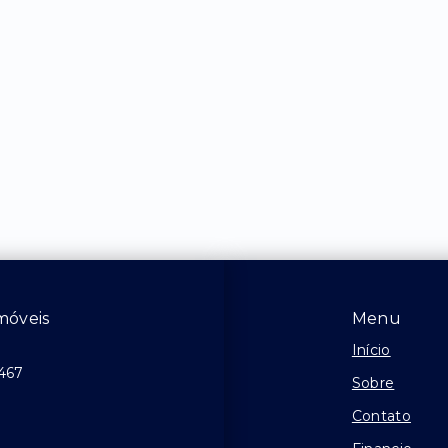
móveis
Menu
Início
4467
Sobre
Contato