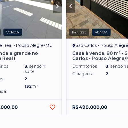
VENDA
Ref.:
225
VENDA
e Real - Pouso Alegre/MG
São Carlos - Pouso Aleg
inda e grande no
Casa à venda, 90 m² - 
 Real !
Carlos - Pouso Alegre
rios
3
, sendo
1
Dormitórios
3
, sendo
1
suíte
Garagens
2
ns
2
132
m²
ída
.000,00
R$490.000,00