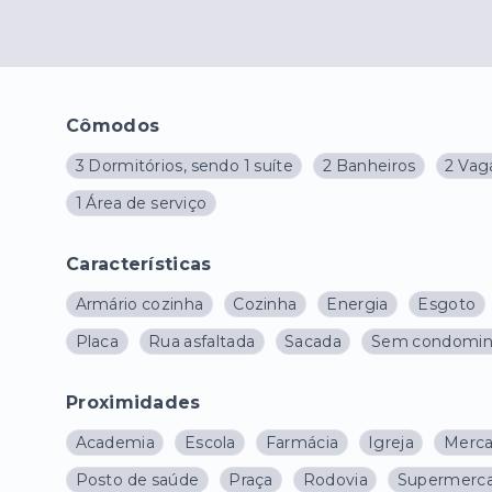
Cômodos
3 Dormitórios, sendo 1 suíte
2 Banheiros
2 Vag
1 Área de serviço
Características
Armário cozinha
Cozinha
Energia
Esgoto
Placa
Rua asfaltada
Sacada
Sem condomin
Proximidades
Academia
Escola
Farmácia
Igreja
Merca
Posto de saúde
Praça
Rodovia
Supermerc