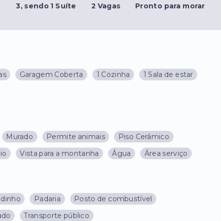
3
, sendo 1 Suíte
2 Vagas
Pronto para morar
as
Garagem Coberta
1 Cozinha
1 Sala de estar
Murado
Permite animais
Piso Cerâmico
io
Vista para a montanha
Água
Área serviço
dinho
Padaria
Posto de combustível
ado
Transporte público