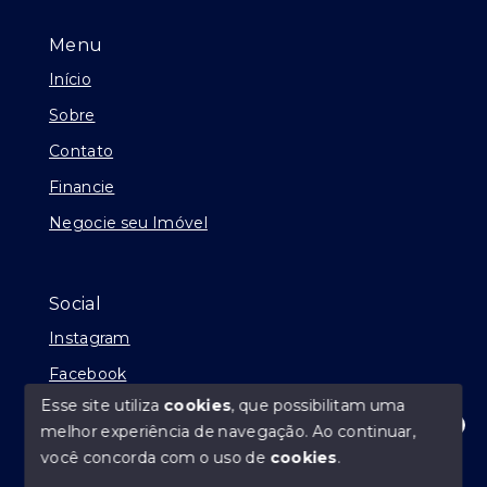
Menu
Início
Sobre
Contato
Financie
Negocie seu Imóvel
Social
Instagram
Facebook
Esse site utiliza
cookies
, que possibilitam uma
melhor experiência de navegação.
Ao continuar,
Olá! Estamos disponíveis para te ajudar.
você concorda com o uso de
cookies
.
© Copyright 2026 - André Abílio Imóveis - Todos os
direitos reservados