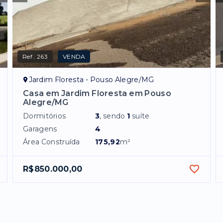
Ref.:
263
VENDA
Jardim Floresta - Pouso Alegre/MG
Casa em Jardim Floresta em Pouso
Alegre/MG
Dormitórios
3
, sendo
1
suíte
Garagens
4
Área Construída
175,92
m²
R$850.000,00