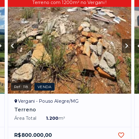
Terreno com 1200m² no Vergani !
Ref.:
118
VENDA
Vergani - Pouso Alegre/MG
Terreno
Área Total
1.200
m²
R$800.000,00